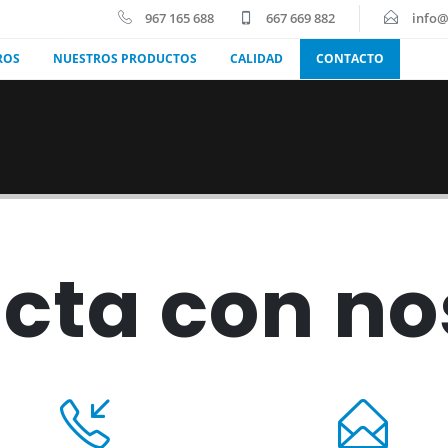
967 165 688
667 669 882
info
ROS
NUESTROS PRODUCTOS
CALIDAD
CONTACTO
cta con no