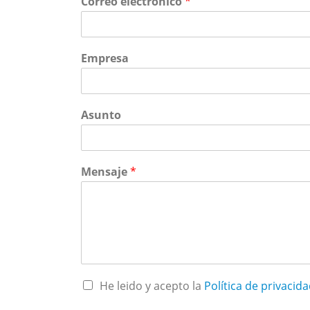
Correo electrónico
*
Empresa
Asunto
Mensaje
*
C
He leido y acepto la
Política de privacid
a